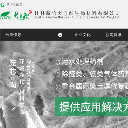
HOME首页
污染土壤污水处理药剂
臭气净化药剂
远红外功能材料
汗蒸岩盘石浴无水温泉
企业文化
新闻资讯
ZSF水质净 ..
醛臭消－甲醛 ..
桂宝石粉
电气石晶粒板
复合白电气石 ..
土壤重金属固 ..
电气石丸石
鞋味消－鞋靴 ..
宠臭消－宠物 ..
白电气石粉
桂宝石丸石
国标一级电气 ..
火山灰泥丸石
无机净化剂( ..
分类快导
企业文化
新闻资讯