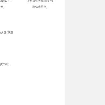
腻子 ..
衣柜远红外防潮涂层( ..
案( ..