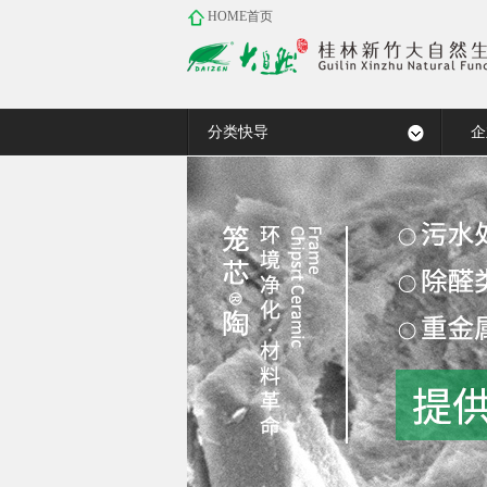
HOME首页
污染土壤污水处理药剂
臭气净化药剂
远红外功能材料
汗蒸岩盘石浴无水温泉
企
ZSF水质净 ..
醛臭消－甲醛 ..
桂宝石粉
电气石晶粒板
复合白电气石 ..
土壤重金属固 ..
电气石丸石
鞋味消－鞋靴 ..
宠臭消－宠物 ..
白电气石粉
桂宝石丸石
国标一级电气 ..
火山灰泥丸石
无机净化剂( ..
分类快导
企