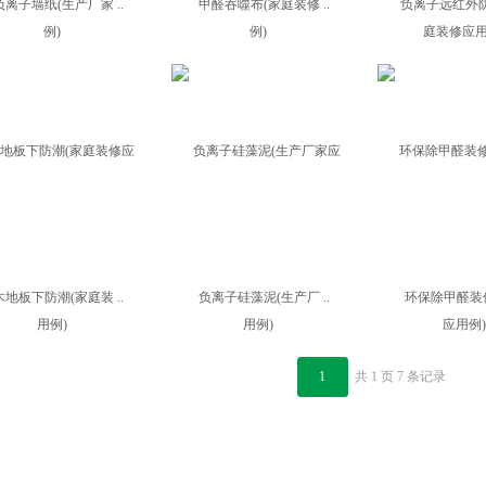
负离子墙纸(生产厂家 ..
甲醛吞噬布(家庭装修 ..
负离子远红外防潮
木地板下防潮(家庭装 ..
负离子硅藻泥(生产厂 ..
环保除甲醛装修方
1
共 1 页 7 条记录